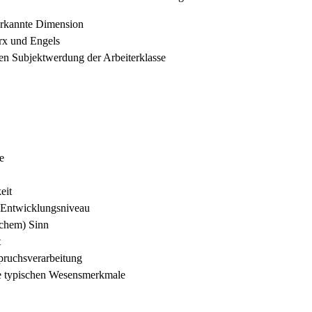
verkannte Dimension
rx und Engels
en Subjektwerdung der Arbeiterklasse
e
eit
m Entwicklungsniveau
ichem) Sinn
t
spruchsverarbeitung
re typischen Wesensmerkmale