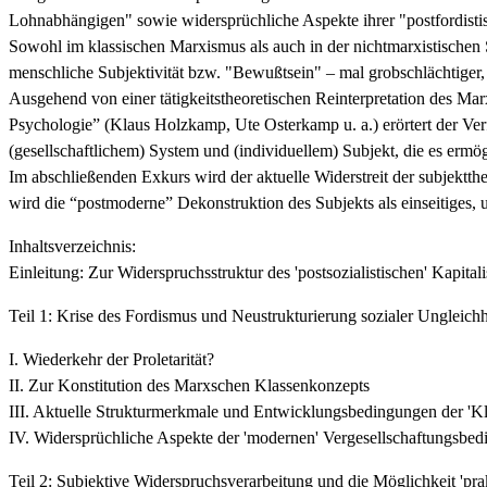
Lohnabhängigen" sowie widersprüchliche Aspekte ihrer "postfordist
Sowohl im klassischen Marxismus als auch in der nichtmarxistischen S
menschliche Subjektivität bzw. "Bewußtsein" – mal grobschlächtiger, m
Ausgehend von einer tätigkeitstheoretischen Reinterpretation des Ma
Psychologie” (Klaus Holzkamp, Ute Osterkamp u. a.) erörtert der Verf
(gesellschaftlichem) System und (individuellem) Subjekt, die es ermög
Im abschließenden Exkurs wird der aktuelle Widerstreit der subjektt
wird die “postmoderne” Dekonstruktion des Subjekts als einseitiges,
Inhaltsverzeichnis:
Einleitung: Zur Widerspruchsstruktur des 'postsozialistischen' Kapital
Teil 1: Krise des Fordismus und Neustrukturierung sozialer Ungleichh
I. Wiederkehr der Proletarität?
II. Zur Konstitution des Marxschen Klassenkonzepts
III. Aktuelle Strukturmerkmale und Entwicklungsbedingungen der 'K
IV. Widersprüchliche Aspekte der 'modernen' Vergesellschaftungsb
Teil 2: Subjektive Widerspruchsverarbeitung und die Möglichkeit 'pra