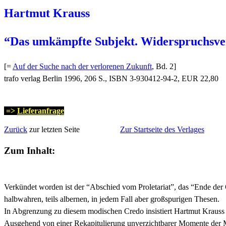
Hartmut Krauss
“Das umkämpfte Subjekt. Widerspruchsve
[=
Auf der Suche nach der verlorenen Zukunft
, Bd. 2]
trafo verlag Berlin 1996, 206 S., ISBN 3-930412-94-2, EUR 22,80
=>
Lieferanfrage
Zurück
zur letzten Seite
Zur Startseite des Verlages
Zum Inhalt:
Verkündet worden ist der “Abschied vom Proletariat”, das “Ende der G
halbwahren, teils albernen, in jedem Fall aber großspurigen Thesen.
In Abgrenzung zu diesem modischen Credo insistiert Hartmut Krauss
Ausgehend von einer Rekapitulierung unverzichtbarer Momente der Ma