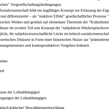
ischen" Vergesellschaftungsbedingungen.
ozialwissenschaft fehlt ein tragfähiges Konzept zur Erfassung der Eig
al differenzierter – als "reaktiver Effekt" gesellschaftlicher Prozesse
rxschen Werkes und gestützt auf elementare Theoreme der “Kulturhisto
asser im zweiten Teil sein Konzept der “subjektiven Wiederspruchsvera
licht, die subjektwissenschaftliche Lücke im kritisch-sozialwissenschaf
heoretischen Diskurse in Form einer historischen Skizze zur “prämode
 unangemessenes und kontraproduktives Vorgehen kritisiert.
ismus
eit
lasse der Lohnabhängigen'
edingungen der Lohnabhängigen
ktisch-kritischer' Bewußtseinsentwicklung