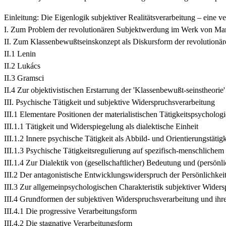
Einleitung: Die Eigenlogik subjektiver Realitätsverarbeitung – eine 
I. Zum Problem der revolutionären Subjektwerdung im Werk von Ma
II. Zum Klassenbewußtseinskonzept als Diskursform der revolutionär
II.1 Lenin
II.2 Lukács
II.3 Gramsci
II.4 Zur objektivistischen Erstarrung der 'Klassenbewußt-seinstheorie'
III. Psychische Tätigkeit und subjektive Widerspruchsverarbeitung
III.1 Elementare Positionen der materialistischen Tätigkeitspsychologi
III.1.1 Tätigkeit und Widerspiegelung als dialektische Einheit
III.1.2 Innere psychische Tätigkeit als Abbild- und Orientierungstätigk
III.1.3 Psychische Tätigkeitsregulierung auf spezifisch-menschliche
III.1.4 Zur Dialektik von (gesellschaftlicher) Bedeutung und (persönl
III.2 Der antagonistische Entwicklungswiderspruch der Persönlichkei
III.3 Zur allgemeinpsychologischen Charakteristik subjektiver Wider
III.4 Grundformen der subjektiven Widerspruchsverarbeitung und ih
III.4.1 Die progressive Verarbeitungsform
III.4.2 Die stagnative Verarbeitungsform