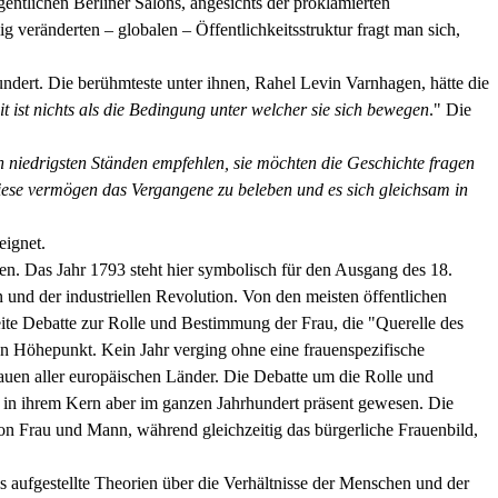
entlichen Berliner Salons, angesichts der proklamierten
veränderten – globalen – Öffentlichkeitsstruktur fragt man sich,
undert. Die berühmteste unter ihnen, Rahel Levin Varnhagen, hätte die
it ist nichts als die Bedingung unter welcher sie sich bewegen
." Die
n niedrigsten Ständen empfehlen, sie möchten die Geschichte fragen
diese vermögen das Vergangene zu beleben und es sich gleichsam in
eignet.
den. Das Jahr 1793 steht hier symbolisch für den Ausgang des 18.
 und der industriellen Revolution. Von den meisten öffentlichen
te Debatte zur Rolle und Bestimmung der Frau, die "Querelle des
en Höhepunkt. Kein Jahr verging ohne eine frauenspezifische
auen aller europäischen Länder. Die Debatte um die Rolle und
, in ihrem Kern aber im ganzen Jahrhundert präsent gewesen. Die
von Frau und Mann, während gleichzeitig das bürgerliche Frauenbild,
s aufgestellte Theorien über die Verhältnisse der Menschen und der