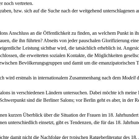
r noch vertreten.
graben, bzw. sich auf die Suche nach der weitgehend unterschlagenen a
lons Anschluss an die Öffentlichkeit zu finden, an welchem Punkt in i
auen, die ihn führten? Abseits von jeder pauschalen Glorifizierung eine
entliche Leistung sichtbar wird, die tatsächlich erheblich ist. Angesic
lossen, die erweiterten sozialen Kontakte, die Möglichkeiten gesellscha
zwischen Bevölkerungsgruppen und damit um die emanzipatorischen T
uch wird erstmals in internationalem Zusammenhang nach dem
Modell
d
ons in verschiedenen Ländern untersuchen. Dabei möchte ich meine L
hwerpunkt sind die Berliner Salons; vor Berlin geht es aber, in der R
en kurzen Überblick über die Situation der Frauen im 18. Jahrhundert (
 unterschiedlich einsetzt, gibt es Tendenzen, die für das 18. Jahrhun
hte damit nicht die Nachfolge der typischen Ratgeberliteratur des 18.