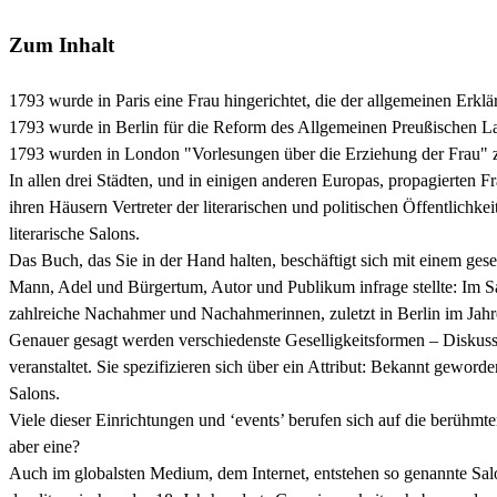
Zum Inhalt
1793 wurde in Paris eine Frau hingerichtet, die der allgemeinen Erk
1793 wurde in Berlin für die Reform des Allgemeinen Preußischen Lan
1793 wurden in London "Vorlesungen über die Erziehung der Frau" zum
In allen drei Städten, und in einigen anderen Europas, propagierten F
ihren Häusern Vertreter der literarischen und politischen Öffentlichkei
literarische Salons.
Das Buch, das Sie in der Hand halten, beschäftigt sich mit einem ge
Mann, Adel und Bürgertum, Autor und Publikum infrage stellte: Im Sa
zahlreiche Nachahmer und Nachahmerinnen, zuletzt in Berlin im Jahre
Genauer gesagt werden verschiedenste Geselligkeitsformen – Diskussi
veranstaltet. Sie spezifizieren sich über ein Attribut: Bekannt geword
Salons.
Viele dieser Einrichtungen und ‘events’ berufen sich auf die berühmte
aber eine?
Auch im globalsten Medium, dem Internet, entstehen so genannte Salon