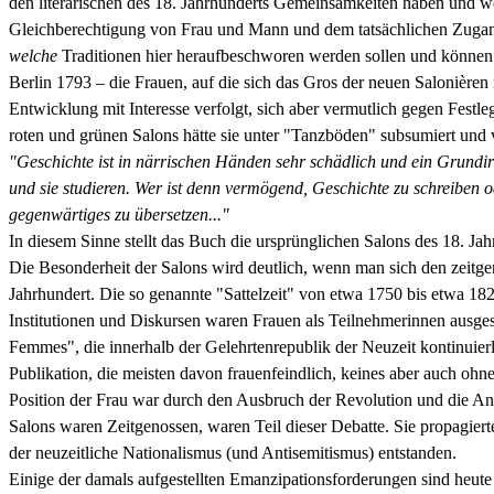
den literarischen des 18. Jahrhunderts Gemeinsamkeiten haben und wel
Gleichberechtigung von Frau und Mann und dem tatsächlichen Zugang v
welche
Traditionen hier heraufbeschworen werden sollen und können
Berlin 1793 – die Frauen, auf die sich das Gros der neuen Salonièren
Entwicklung mit Interesse verfolgt, sich aber vermutlich gegen Fest
roten und grünen Salons hätte sie unter "Tanzböden" subsumiert und vi
"Geschichte ist in närrischen Händen sehr schädlich und ein Grundir
und sie studieren. Wer ist denn vermögend, Geschichte zu schreiben 
gegenwärtiges zu übersetzen..."
In diesem Sinne stellt das Buch die ursprünglichen Salons des 18. Jah
Die Besonderheit der Salons wird deutlich, wenn man sich den zeitgen
Jahrhundert. Die so genannte "Sattelzeit" von etwa 1750 bis etwa 18
Institutionen und Diskursen waren Frauen als Teilnehmerinnen ausge
Femmes", die innerhalb der Gelehrtenrepublik der Neuzeit kontinuier
Publikation, die meisten davon frauenfeindlich, keines aber auch oh
Position der Frau war durch den Ausbruch der Revolution und die An
Salons waren Zeitgenossen, waren Teil dieser Debatte. Sie propagiert
der neuzeitliche Nationalismus (und Antisemitismus) entstanden.
Einige der damals aufgestellten Emanzipationsforderungen sind heute