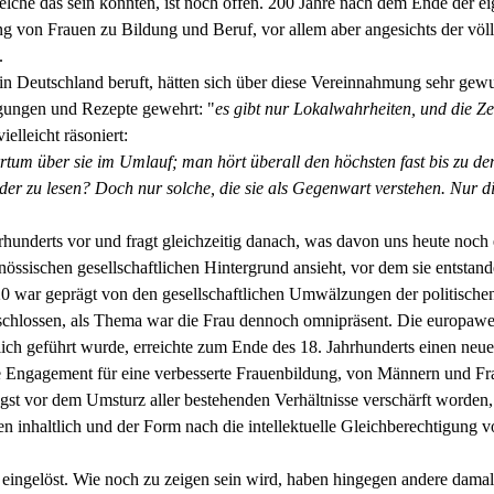
che das sein könnten, ist noch offen. 200 Jahre nach dem Ende der eig
on Frauen zu Bildung und Beruf, vor allem aber angesichts der völlig 
.
 in Deutschland beruft, hätten sich über diese Vereinnahmung sehr gew
legungen und Rezepte gewehrt: "
es gibt nur Lokalwahrheiten, und die Ze
elleicht räsoniert:
rtum über sie im Umlauf; man hört überall den höchsten fast bis zu de
oder zu lesen? Doch nur solche, die sie als Gegenwart verstehen. Nur 
rhunderts vor und fragt gleichzeitig danach, was davon uns heute noch 
össischen gesellschaftlichen Hintergrund ansieht, vor dem sie entstan
20 war geprägt von den gesellschaftlichen Umwälzungen der politischen
schlossen, als Thema war die Frau dennoch omnipräsent. Die europawei
lich geführt wurde, erreichte zum Ende des 18. Jahrhunderts einen neu
ne Engagement für eine verbesserte Frauenbildung, von Männern und Fr
gst vor dem Umsturz aller bestehenden Verhältnisse verschärft worden
en inhaltlich und der Form nach die intellektuelle Gleichberechtigung 
 eingelöst. Wie noch zu zeigen sein wird, haben hingegen andere damal