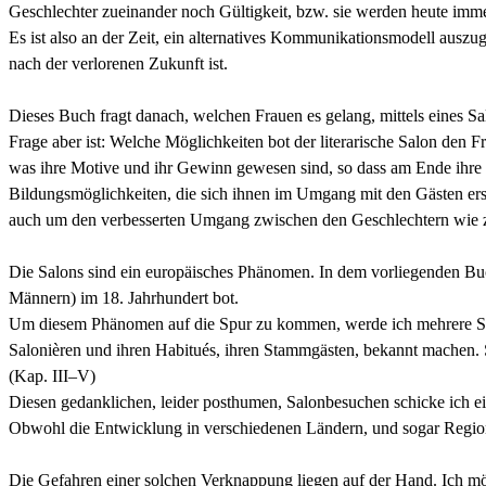
Geschlechter zueinander noch Gültigkeit, bzw. sie werden heute imme
Es ist also an der Zeit, ein alternatives Kommunikationsmodell auszu
nach der verlorenen Zukunft ist.
Dieses Buch fragt danach, welchen Frauen es gelang, mittels eines Sa
Frage aber ist: Welche Möglichkeiten bot der literarische Salon den Fr
was ihre Motive und ihr Gewinn gewesen sind, so dass am Ende ihre eig
Bildungsmöglichkeiten, die sich ihnen im Umgang mit den Gästen ersch
auch um den verbesserten Umgang zwischen den Geschlechtern wie 
Die Salons sind ein europäisches Phänomen. In dem vorliegenden B
Männern) im 18. Jahrhundert bot.
Um diesem Phänomen auf die Spur zu kommen, werde ich mehrere Sal
Salonièren und ihren Habitués, ihren Stammgästen, bekannt machen. Sc
(Kap. III–V)
Diesen gedanklichen, leider posthumen, Salonbesuchen schicke ich ein
Obwohl die Entwicklung in verschiedenen Ländern, und sogar Regionen
Die Gefahren einer solchen Verknappung liegen auf der Hand. Ich möc