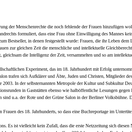
lärung der Menschenrechte die noch fehlende der Frauen hinzufügen woll
drechts formuliert, dass eine Frau ohne Einwilligung des Mannes kein
 Bestseller, in denen festgestellt wurde: Frauen, die ihr Leben dem 
rauen zur gleichen Zeit die menschliche und intellektuelle Gleichberec
t, gleichsam die Intelligenz der Zeit, versammelten und so am intellektue
sellschaftlichen Experiment, das im 18. Jahrhundert mit Erfolg unter
lon trafen sich Aufklärer und Äbte, Juden und Christen, Mitglieder de
 2003. In der selbsternannten Metropole der Kultur und Subkultur Deu
onsrunden in Gaststätten ebenso wie halböffentliche Lesungen gegen E
en sind u.a. der Rote und der Grüne Salon in der Berliner Volksbühne. Da
n Frauen des 18. Jahrhunderts, so dass eine Buchreportage im Untertite
s. Es ist vielleicht kein Zufall, dass die erste Netzzeitung sich dies