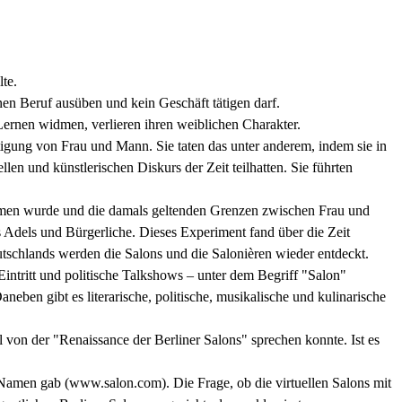
te.
en Beruf ausüben und kein Geschäft tätigen darf.
Lernen widmen, verlieren ihren weiblichen Charakter.
htigung von Frau und Mann. Sie taten das unter anderem, indem sie in
llen und künstlerischen Diskurs der Zeit teilhatten. Sie führten
nommen wurde und die damals geltenden Grenzen zwischen Frau und
s Adels und Bürgerliche. Dieses Experiment fand über die Zeit
tschlands werden die Salons und die Salonièren wieder entdeckt.
intritt und politische Talkshows – unter dem Begriff "Salon"
neben gibt es literarische, politische, musikalische und kulinarische
l von der "Renaissance der Berliner Salons" sprechen konnte. Ist es
en Namen gab (www.salon.com). Die Frage, ob die virtuellen Salons mit