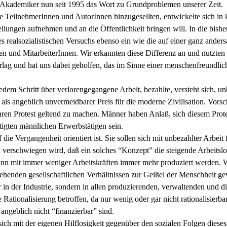
Akademiker nun seit 1995 das Wort zu Grundproblemen unserer Zeit.
TeilnehmerInnen und AutorInnen hinzugesellten, entwickelte sich in k
ellungen aufnehmen und an die Öffentlichkeit bringen will. In die bis
realsozialistischen Versuchs ebenso ein wie die auf einer ganz anders
n und MitarbeiterInnen. Wir erkannten diese Differenz an und nutzten 
ag und hat uns dabei geholfen, das im Sinne einer menschenfreundlic
dem Schritt über verlorengegangene Arbeit, bezahlte, versteht sich, unb
ls angeblich unvermeidbarer Preis für die moderne Zivilisation. Vorschl
ren Protest geltend zu machen. Männer haben Anlaß, sich diesem Prote
tigten männlichen Erwerbstätigen sein.
die Vergangenheit orientiert ist. Sie sollen sich mit unbezahlter Arbei
verschwiegen wird, daß ein solches “Konzept” die steigende Arbeitslos
nn mit immer weniger Arbeitskräften immer mehr produziert werden. W
tehenden gesellschaftlichen Verhältnissen zur Geißel der Menschheit g
r in der Industrie, sondern in allen produzierenden, verwaltenden und 
ionalisierung betroffen, da nur wenig oder gar nicht rationalisierbar,
angeblich nicht “finanzierbar” sind.
ich mit der eigenen Hilflosigkeit gegenüber den sozialen Folgen diese