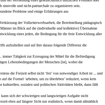
st und der Herstellung eines gesellschaftlich nützlichen Produkts oder
 sinnvolle und nicht-patriarchale zu organisieren sein.
verbundene Probleme und einige Erfahrungen aus
e Verkürzung der Vollzeiterwerbsarbeit, die Bereitstellung pädagogisch
r Männer im Blick auf die (individuelle und kollektive) Übernahme
ntwicklung eines jeden, die Bedingung für die freie Entwicklung aller
ffs aufzuhellen und auf ihre daraus folgende Differenz die
 ... immer Tätigkeit zur Erzeugung der Mittel für die Befriedigung
eistigen Lebensbedingungen der Menschen [ist], wobei die
tens die Freizeit selbst nicht ‘frei’ von notwendiger Arbeit ist ... und
in auf die Formel ‘arbeiten, um zu überleben’ reduziert, wenn kein
lturellen, sozialen und politischen Aktivitäten bleibt, dann fällt
 kann sich der schwierigen und langwierigen Aufgabe nicht
zeit eben auf längere Sicht nur realistisch, wenn damit allmählich