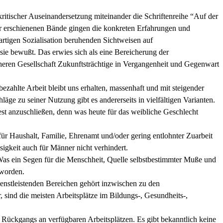
ritischer Auseinandersetzung miteinander die Schriftenreihe “Auf der
her erschienenen Bände gingen die konkreten Erfahrungen und
artigen Sozialisation beruhenden Sichtweisen auf
sie bewußt. Das erwies sich als eine Bereicherung der
heren Gesellschaft Zukunftsträchtige in Vergangenheit und Gegenwart
ezahlte Arbeit bleibt uns erhalten, massenhaft und mit steigender
äge zu seiner Nutzung gibt es andererseits in vielfältigen Varianten.
st anzuschließen, denn was heute für das weibliche Geschlecht
t für Haushalt, Familie, Ehrenamt und/oder gering entlohnter Zuarbeit
igkeit auch für Männer nicht verhindert.
as ein Segen für die Menschheit, Quelle selbstbestimmter Muße und
eworden.
dienstleistenden Bereichen gehört inzwischen zu den
 sind die meisten Arbeitsplätze im Bildungs-, Gesundheits-,
s Rückgangs an verfügbaren Arbeitsplätzen. Es gibt bekanntlich keine