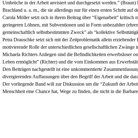
Umbrüche in der Arbeit anvisiert und durchgesetzt werden.” (Braun)
Brachland u. a. m., die sie allerdings nur für einen ersten Schritt 
Carola Möller setzt sich in ihrem Beitrag über “Eigenarbeit” kritisch
geringeren Löhnen, mit Subventionen und in Form unbezahlter (ehrena
gemeinschaftlich selbstbestimmten Zweck” als “kollektive Selbsttätigk
Petra Drauschke setzt sich mit der Zeitproblematik allein erziehende
motivierende Rolle der unterschiedlichen gesellschaftlichen Zwänge i
Michaela Richters Anliegen sind die Befindlichkeiten erwerbsloser o
Leben ermöglicht” (Richter) und die vom Einkommen aus Erwerbstätigk
Den Beiträgen nachgestellt ist eine unkommentierte Zusammenfassung d
divergierenden Auffassungen über den Begriff der Arbeit und die dara
Der vorliegende Band will zur Diskussion um die “Zukunft der Arbeit
Menschheit eine Chance hat, Wege zu finden, die nicht in die Barbare