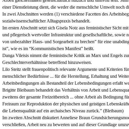
Arbeit gleichermaßen gesellschaftlich nützlich und sinnvoll sein. Sinnv
einer Dienstleistung dient, die weder die menschliche Umwelt noch die
In zwei Abschnitten werden (1) verschiedene Facetten des Arbeitsbegr
sozialwissenschaftlicher Alltagspraxis behandelt.
Im ersten Abschnitt setzt sich Gisela Notz aus feministischer Sicht mi
und pflegerisch wertvoller Infrastruktur und gesellschaftliche, sowi
von unbezahlter Haus- und Sorgearbeit zu brechen” für eine unabdingba
ist”, wie es im “Kommunistischen Manifest” heißt.
Danga Vileisis nimmt die feministische Kritik an Marx und Engels zum
Geschlechterverhältnisse betreffend hinzuweisen.
Lilo Steitz stellt frauenpolitisch relevante Argumente und Kriterien fü
menschlicher Bedürfnisse ... für die Herstellung, Erhaltung und Weite
Arbeitsbedingungen als Bestandteil der Lebensbedingungen erfaßt we
Brigitte Bleibaum behandelt das Verhältnis von Arbeit und Lebensqualität
zweitens der gesamte Freizeitbereich ... ohne Arbeit als Bedingung für
Freiraum zur Reproduktion der physischen und geistigen Lebenskräfte,
die Lebensqualität auf ein archaisches Niveau zurück.” (Bleibaum)
Im zweiten Abschnitt diskutiert Anneliese Braun Grundsicherungsmod
verschließen, Arbeit neu zu bewerten und auf dieser Grundlage umzuver