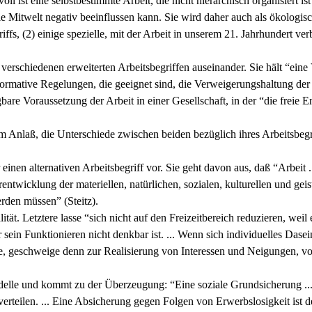
oll ist eine selbstbestimmte Arbeit, die nicht hierarchisch organisiert i
 Mitwelt negativ beeinflussen kann. Sie wird daher auch als ökologisch
iffs, (2) einige spezielle, mit der Arbeit in unserem 21. Jahrhundert 
t verschiedenen erweiterten Arbeitsbegriffen auseinander. Sie hält “ein
e normative Regelungen, die geeignet sind, die Verweigerungshaltung de
re Voraussetzung der Arbeit in einer Gesellschaft, in der “die freie E
 Anlaß, die Unterschiede zwischen beiden bezüglich ihres Arbeitsbegri
r einen alternativen Arbeitsbegriff vor. Sie geht davon aus, daß “Arbeit
rentwicklung der materiellen, natürlichen, sozialen, kulturellen und g
rden müssen” (Steitz).
. Letztere lasse “sich nicht auf den Freizeitbereich reduzieren, weil ers
 sein Funktionieren nicht denkbar ist. ... Wenn sich individuelles Dase
 geschweige denn zur Realisierung von Interessen und Neigungen, von ku
elle und kommt zu der Überzeugung: “Eine soziale Grundsicherung ...
teilen. ... Eine Absicherung gegen Folgen von Erwerbslosigkeit ist der