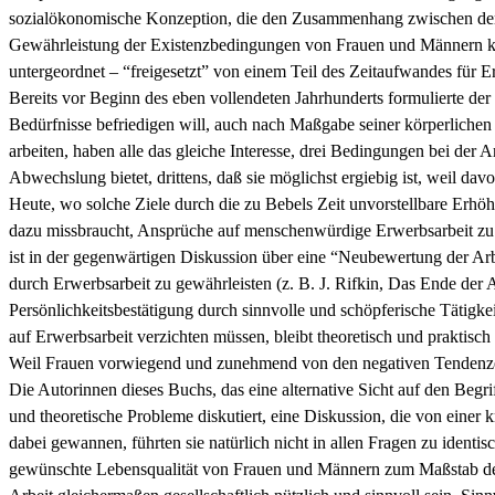
sozialökonomische Konzeption, die den Zusammenhang zwischen der “
Gewährleistung der Existenzbedingungen von Frauen und Männern könn
untergeordnet – “freigesetzt” von einem Teil des Zeitaufwandes für Er
Bereits vor Beginn des eben vollendeten Jahrhunderts formulierte der 
Bedürfnisse befriedigen will, auch nach Maßgabe seiner körperlichen u
arbeiten, haben alle das gleiche Interesse, drei Bedingungen bei der 
Abwechslung bietet, drittens, daß sie möglichst ergiebig ist, weil d
Heute, wo solche Ziele durch die zu Bebels Zeit unvorstellbare Erhöh
dazu missbraucht, Ansprüche auf menschenwürdige Erwerbsarbeit zu u
ist in der gegenwärtigen Diskussion über eine “Neubewertung der Arb
durch Erwerbsarbeit zu gewährleisten (z. B. J. Rifkin, Das Ende der
Persönlichkeitsbestätigung durch sinnvolle und schöpferische Tätigkei
auf Erwerbsarbeit verzichten müssen, bleibt theoretisch und praktisch
Weil Frauen vorwiegend und zunehmend von den negativen Tendenzen d
Die Autorinnen dieses Buchs, das eine alternative Sicht auf den Begri
und theoretische Probleme diskutiert, eine Diskussion, die von einer 
dabei gewannen, führten sie natürlich nicht in allen Fragen zu iden
gewünschte Lebensqualität von Frauen und Männern zum Maßstab des H