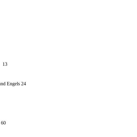
k 13
und Engels 24
 60