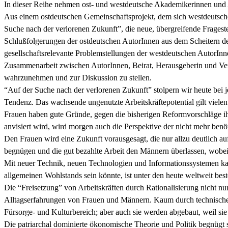
In dieser Reihe nehmen ost- und westdeutsche Akademikerinnen und 
Aus einem ostdeutschen Gemeinschaftsprojekt, dem sich westdeutsche 
Suche nach der verlorenen Zukunft”, die neue, übergreifende Fragest
Schlußfolgerungen der ostdeutschen AutorInnen aus dem Scheitern des 
gesellschaftsrelevante Problemstellungen der westdeutschen AutorInne
Zusammenarbeit zwischen AutorInnen, Beirat, Herausgeberin und Verl
wahrzunehmen und zur Diskussion zu stellen.
“Auf der Suche nach der verlorenen Zukunft” stolpern wir heute bei je
Tendenz. Das wachsende ungenutzte Arbeitskräftepotential gilt vielen a
Frauen haben gute Gründe, gegen die bisherigen Reformvorschläge ih
anvisiert wird, wird morgen auch die Perspektive der nicht mehr benö
Den Frauen wird eine Zukunft vorausgesagt, die nur allzu deutlich auf 
begnügen und die gut bezahlte Arbeit den Männern überlassen, wobei 
Mit neuer Technik, neuen Technologien und Informationssystemen ka
allgemeinen Wohlstands sein könnte, ist unter den heute weltweit bes
Die “Freisetzung” von Arbeitskräften durch Rationalisierung nicht nu
Alltagserfahrungen von Frauen und Männern. Kaum durch technische Rat
Fürsorge- und Kulturbereich; aber auch sie werden abgebaut, weil sie 
Die patriarchal dominierte ökonomische Theorie und Politik begnügt s