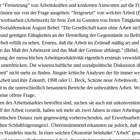
Freisetzung” von Arbeitskräften und konkreten Antworten auf die Frag
en nur von der Frage ausgehen: “freigesetzt” von welcher Arbeit (Er
werbsarbeit (Arbeitszeit) für freie Zeit zu Gunsten von freien Tätigke
Sozialdemokrat August Bebel: “Die Gesellschaft kann ohne Arbeit nicht e
nd geistigen Fähigkeiten an der Herstellung der Gegenstände zu Befriedi
Arbeit erfüllt zu sehen. Erstens, daß die Arbeit im Zeitmaß mäßig sei un
avon das Maß der Arbeitszeit und das Maß der Genüsse abhängt.” (Bebel,
ung der menschlichen Arbeitsproduktivität eigentlich erstmals verwirkl
nterdrücken. Die wissenschaftliche und sozialpolitische Diskussion ü
eit” nicht mehr zu finden. Jüngste kritische Analysen der für immer 
 Arbeit und ihre Zukunft, 1998 oder U. Beck, Schöne neue Arbeitswelt
t in die unterschiedlich benannten Bereiche der unbezahlten Arbeit. Wo
 eine offene Frage.
es Arbeitsmarktes betroffen sind, suchen sie auch mit unkonventione
ff der Arbeit vorstellt, haben seit mehr als zwei Jahren in einer Arbei
kritischen Distanz zum gegenwärtig vorherrschenden, auf Erwerbsarbeit r
tischen Schlußfolgerungen1. Übereinstimmend erkannten sie jedoch, daß
andelns macht. In einer solchen Ökonomie beinhaltet “Arbeit” gesell