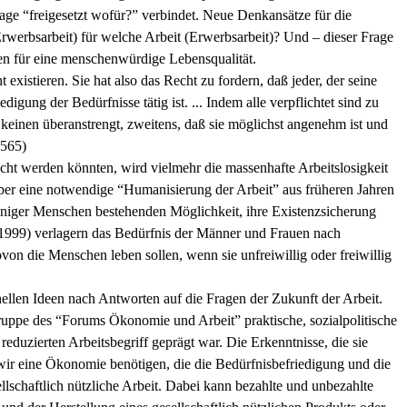
e “freigesetzt wofür?” verbindet. Neue Denkansätze für die
werbsarbeit) für welche Arbeit (Erwerbsarbeit)? Und – dieser Frage
iten für eine menschenwürdige Lebensqualität.
xistieren. Sie hat also das Recht zu fordern, daß jeder, der seine
gung der Bedürfnisse tätig ist. ... Indem alle verpflichtet sind zu
d keinen überanstrengt, zweitens, daß sie möglichst angenehm ist und
 565)
icht werden könnten, wird vielmehr die massenhafte Arbeitslosigkeit
ber eine notwendige “Humanisierung der Arbeit” aus früheren Jahren
weniger Menschen bestehenden Möglichkeit, ihre Existenzsicherung
, 1999) verlagern das Bedürfnis der Männer und Frauen nach
von die Menschen leben sollen, wenn sie unfreiwillig oder freiwillig
llen Ideen nach Antworten auf die Fragen der Zukunft der Arbeit.
tsgruppe des “Forums Ökonomie und Arbeit” praktische, sozialpolitische
eduzierten Arbeitsbegriff geprägt war. Die Erkenntnisse, die sie
 wir eine Ökonomie benötigen, die die Bedürfnisbefriedigung und die
schaftlich nützliche Arbeit. Dabei kann bezahlte und unbezahlte