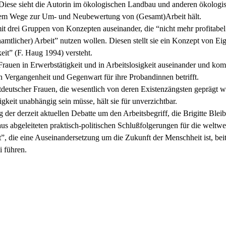
 Diese sieht die Autorin im ökologischen Landbau und anderen ökologi
auf dem Wege zur Um- und Neubewertung von (Gesamt)Arbeit hält.
 mit drei Gruppen von Konzepten auseinander, die “nicht mehr profitabel
mtlicher) Arbeit” nutzen wollen. Diesen stellt sie ein Konzept von Ei
eit” (F. Haug 1994) versteht.
r Frauen in Erwerbstätigkeit und in Arbeitslosigkeit auseinander und ko
n Vergangenheit und Gegenwart für ihre Probandinnen betrifft.
stdeutscher Frauen, die wesentlich von deren Existenzängsten geprägt 
eit unabhängig sein müsse, hält sie für unverzichtbar.
er derzeit aktuellen Debatte um den Arbeitsbegriff, die Brigitte Bleib
us abgeleiteten praktisch-politischen Schlußfolgerungen für die weltwei
”, die eine Auseinandersetzung um die Zukunft der Menschheit ist, be
i führen.